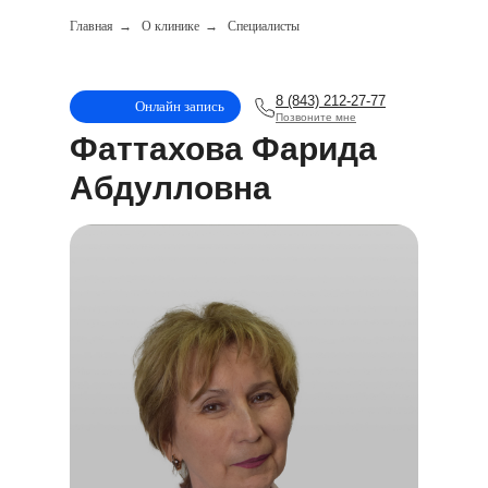
Главная
→
О клинике
→
Специалисты
8 (843) 212-27-77
Онлайн запись
Позвоните мне
Фаттахова Фарида
Абдулловна