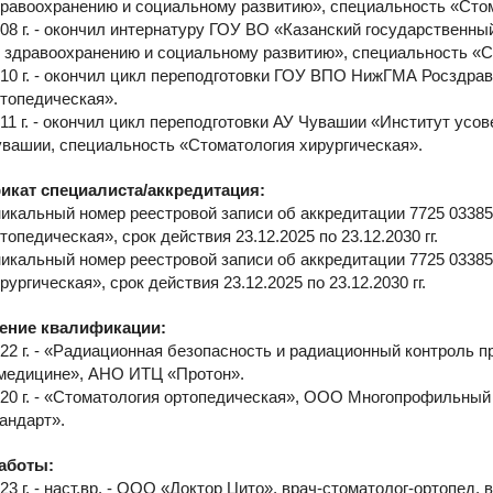
равоохранению и социальному развитию», специальность «Сто
08 г. - окончил интернатуру ГОУ ВО «Казанский государственн
 здравоохранению и социальному развитию», специальность «С
10 г. - окончил цикл переподготовки ГОУ ВПО НижГМА Росздра
топедическая».
11 г. - окончил цикл переподготовки АУ Чувашии «Институт ус
вашии, специальность «Стоматология хирургическая».
икат специалиста/аккредитация:
икальный номер реестровой записи об аккредитации 7725 0338
топедическая», срок действия 23.12.2025 по 23.12.2030 гг.
икальный номер реестровой записи об аккредитации 7725 0338
рургическая», срок действия 23.12.2025 по 23.12.2030 гг.
ние квалификации:
22 г. - «Радиационная безопасность и радиационный контроль 
медицине», АНО ИТЦ «Протон».
20 г. - «Стоматология ортопедическая», ООО Многопрофильн
андарт».
аботы:
23 г. - наст.вр. - ООО «Доктор Цито», врач-стоматолог-ортопед, 