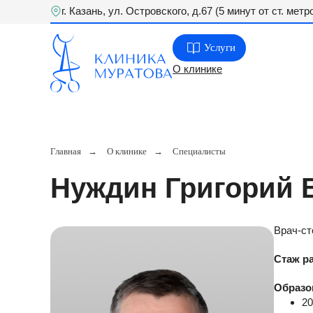
г. Казань, ул. Островского, д.67 (5 минут от ст. мет
Услуги
О клинике
Главная
→
О клинике
→
Специалисты
Нуждин Григорий
Врач-ст
Стаж р
Образо
20