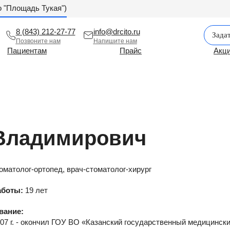
ро "Площадь Тукая")
8 (843) 212-27-77
info@drcito.ru
Зада
Позвоните нам
Напишите нам
Пациентам
Прайс
Акц
 Владимирович
оматолог-ортопед, врач-стоматолог-хирург
аботы:
19 лет
вание:
07 г. - окончил ГОУ ВО «Казанский государственный медицинск