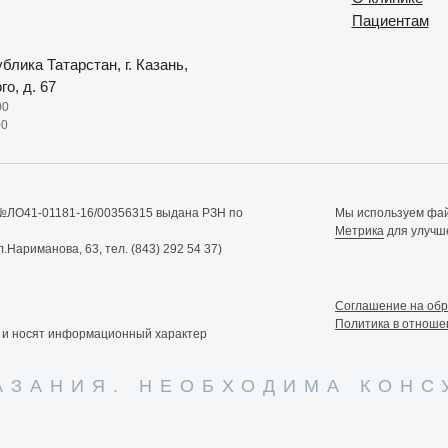
Пациентам
ублика Татарстан, г. Казань,
го, д. 67
00
00
№ЛО41-01181-16/00356315 выдана РЗН по
Мы используем файл
Метрика
для улучше
ул.Нариманова, 63, тел. (843) 292 54 37)
Cоглашение на обр
Политика в отноше
 и носят информационный характер
АЗАНИЯ. НЕОБХОДИМА КОНС