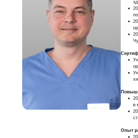
зд
20
по
20
ор
20
Чу
Сертиф
Ун
ор
Ун
хи
Повыше
20
в 
20
ст
Опыт р
20