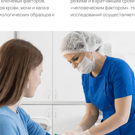
з ключевых факторов,
режиме и в кратчайшие сроки
 крови, мочи и кала в
«человеческим фактором». Н
иологических образцов и
исследований осуществляетс