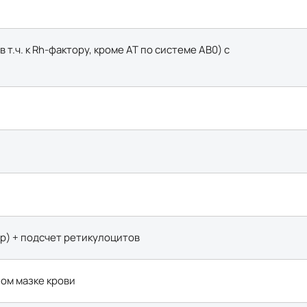
т.ч. к Rh-фактору, кроме АТ по системе AB0) с
р) + подсчет ретикулоцитов
ом мазке крови