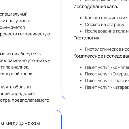
Исследование кала:
 специальный
Кал на гельминты и я
ом сразу после
Соскоб на острицы
комендуется
Исследование кала н
провести гигиеническую
Гистология:
Гистологическое ис
е из них берутся в
Комплексное исследован
забора можно уточнить у
 типа анализа,
Пакет услуг «Компле
иллярной крови.
Пакет услуг «Опера
Пакет услуг «Пласти
 взять образцы
Пакет услуг «Катара
ваний определяет
мотра, предполагаемого
ем медицинском