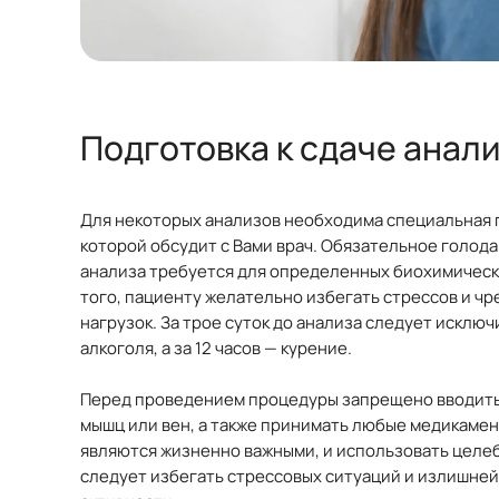
Подготовка к сдаче анал
Для некоторых анализов необходима специальная 
которой обсудит с Вами врач. Обязательное голод
анализа требуется для определенных биохимическ
того, пациенту желательно избегать стрессов и ч
нагрузок. За трое суток до анализа следует исклю
алкоголя, а за 12 часов — курение.
Перед проведением процедуры запрещено вводить
мышц или вен, а также принимать любые медикамент
являются жизненно важными, и использовать целеб
следует избегать стрессовых ситуаций и излишне