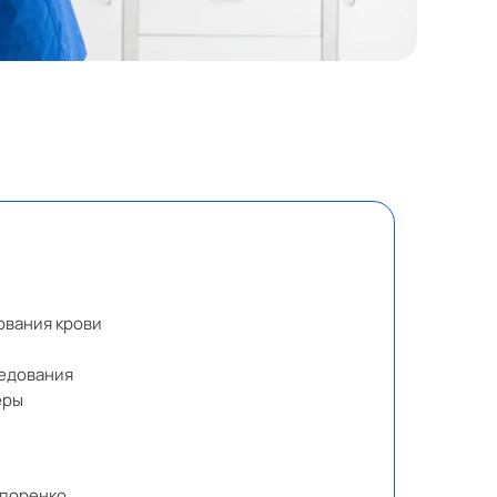
ования крови
едования
еры
ипоренко