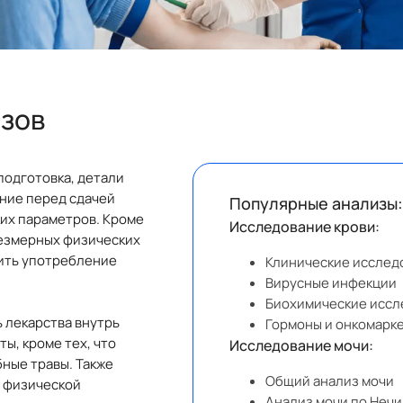
изов
подготовка, детали
ание перед сдачей
Популярные анализы:
их параметров. Кроме
Исследование крови:
резмерных физических
чить употребление
Клинические исслед
Вирусные инфекции
Биохимические иссл
 лекарства внутрь
Гормоны и онкомарк
ы, кроме тех, что
Исследование мочи:
ные травы. Также
Общий анализ мочи
й физической
Анализ мочи по Неч