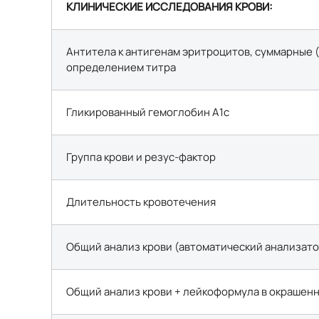
КЛИНИЧЕСКИЕ ИССЛЕДОВАНИЯ КРОВИ:
Антитела к антигенам эритроцитов, суммарные (в 
определением титра
Гликированный гемоглобин А1с
Группа крови и резус-фактор
Длительность кровотечения
Общий анализ крови (автоматический анализато
Общий анализ крови + лейкоформула в окрашенн