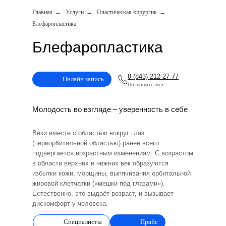
Главная
→
Услуги
→
Пластическая хирургия
→
Блефаропластика
Блефаропластика
8 (843) 212-27-77
Онлайн запись
Позвоните мне
Молодость во взгляде – уверенность в себе
Веки вместе с областью вокруг глаз
(периорбитальной областью) ранее всего
подвергается возрастным изменениям. С возрастом
в области верхних и нижних век образуются
избытки кожи, морщины, выпячивания орбитальной
жировой клетчатки («мешки под глазами»).
Естественно, это выдаёт возраст, и вызывает
дискомфорт у человека.
Специалисты
Прайс