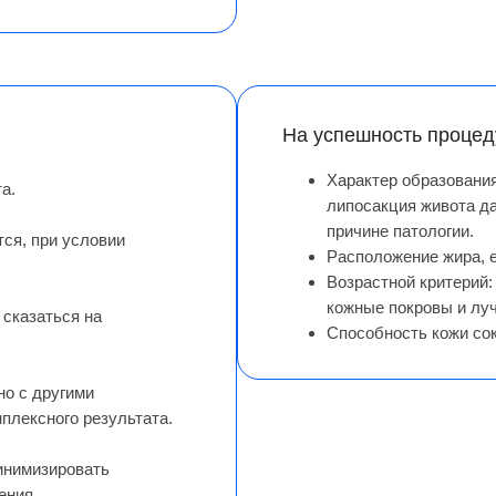
На успешность процед
Характер образовани
а.
липосакция живота да
причине патологии.
ся, при условии
Расположение жира, е
Возрастной критерий:
кожные покровы и лу
сказаться на
Способность кожи со
о с другими
плексного результата.
инимизировать
ения.