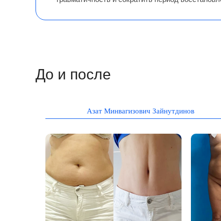
До и после
Азат Минвагизович Зайнутдинов