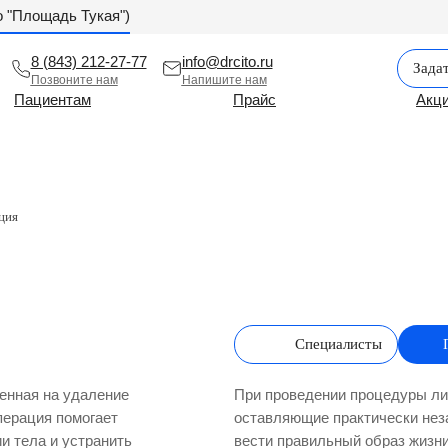
ро "Площадь Тукая")
8 (843) 212-27-77
info@drcito.ru
Зада
Позвоните нам
Напишите нам
Пациентам
Прайс
Акц
ция
Специалисты
енная на удаление
При проведении процедуры ли
перация помогает
оставляющие практически нез
и тела и устранить
вести правильный образ жизни