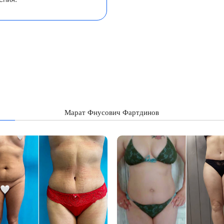
Марат Фнусович Фартдинов