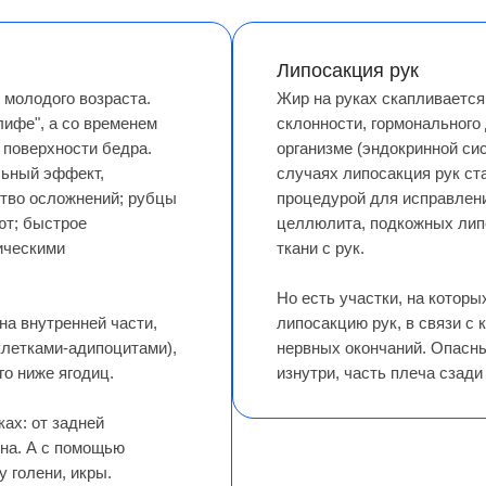
Липосакция рук
молодого возраста.
Жир на руках скапливается
лифе", а со временем
склонности, гормонального
 поверхности бедра.
организме (эндокринной сист
льный эффект,
случаях липосакция рук ст
тво осложнений; рубцы
процедурой для исправлени
ют; быстрое
целлюлита, подкожных лип
ическими
ткани с рук.
Но есть участки, на которы
на внутренней части,
липосакцию рук, в связи с 
клетками-адипоцитами),
нервных окончаний. Опасны
го ниже ягодиц.
изнутри, часть плеча сзади
ах: от задней
ена. А с помощью
 голени, икры.