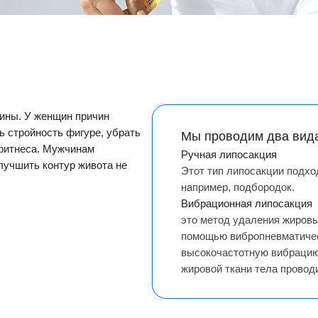
чины. У женщин причин
ь стройность фигуре, убрать
Мы проводим два вида
 фитнеса. Мужчинам
Ручная липосакция
лучшить контур живота не
Этот тип липосакции подход
например, подбородок.
Вибрационная липосакция
это метод удаления жировы
помощью вибропневматичес
высокочастотную вибрацию
жировой ткани тела проводи