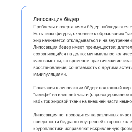
Липосакция бёдер
Проблемы с очертаниями бёдер наблюдаются с 
Есть типы фигуры, склонные к образованию "га
жир начинается откладываться и на внутренней
Липосакция бёдер имеет преимущества: длите
сохраняющийся на долго; минимальное количес
малозаметны, со временем практически исчеза
восстановление; сочетаемость с другими эстет
манипуляциями.
Показания к липосакции бёдер: подкожный жир 
"галифе" на внешней части (спровоцированное 
избыток жировой ткани на внешней части немно
Липосакция ног проводится на различных участк
поверхности бедра до внутренней стороны кол
круропластики исправляют искривлённую форму