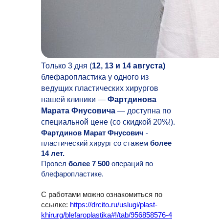
Только 3 дня (
12, 13 и 14 августа)
блефаропластика у одного из
ведущих пластических хирургов
нашей клиники —
Фартдинова
Марата Фнусовича
— доступна по
специальной цене (со скидкой 20%!).
Фартдинов Марат Фнусович
-
пластический хирург со стажем
более
14 лет.
Провел
более 7 500
операций по
блефаропластике.
С работами можно ознакомиться по
ссылке:
https://drcito.ru/uslugi/plast-
khirurg/blefaroplastika#!/tab/956858576-4