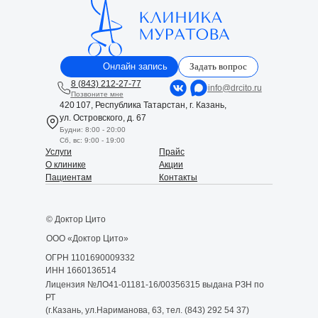
Онлайн запись
Задать вопрос
8 (843) 212-27-77
info@drcito.ru
Позвоните мне
420 107, Республика Татарстан, г. Казань,
ул. Островского, д. 67
Будни: 8:00 - 20:00
Сб, вс: 9:00 - 19:00
Услуги
Прайс
О клинике
Акции
Пациентам
Контакты
© Доктор Цито
ООО «Доктор Цито»
ОГРН 1101690009332
ИНН 1660136514
Лицензия №ЛО41-01181-16/00356315 выдана РЗН по
РТ
(г.Казань, ул.Нариманова, 63, тел. (843) 292 54 37)